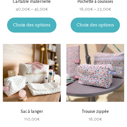
Cartable maternelle
Pochette à coulisses
40,00
€
–
45,00
€
18,00
€
–
23,00
€
Choix des options
Choix des options
Sac à langer
Trousse zippée
110,00
€
18,00
€